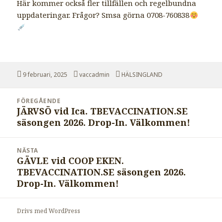
Här kommer också fler tillfällen och regelbundna
uppdateringar. Frågor? Smsa görna 0708-760838
Postat
Författare
Kategorier
9 februari, 2025
vaccadmin
HÄLSINGLAND
Inläggsnavigering
FÖREGÅENDE
JÄRVSÖ vid Ica. TBEVACCINATION.SE
Föregående
säsongen 2026. Drop-In. Välkommen!
inlägg:
NÄSTA
GÄVLE vid COOP EKEN.
Nästa
TBEVACCINATION.SE säsongen 2026.
inlägg:
Drop-In. Välkommen!
Drivs med WordPress