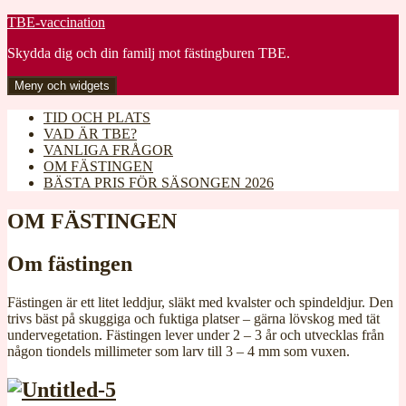
Gå
TBE-vaccination
till
Skydda dig och din familj mot fästingburen TBE.
innehåll
Meny och widgets
TID OCH PLATS
VAD ÄR TBE?
VANLIGA FRÅGOR
OM FÄSTINGEN
BÄSTA PRIS FÖR SÄSONGEN 2026
OM FÄSTINGEN
Om fästingen
Fästingen är ett litet leddjur, släkt med kvalster och spindeldjur. Den
trivs bäst på skuggiga och fuktiga platser – gärna lövskog med tät
undervegetation. Fästingen lever under 2 – 3 år och utvecklas från
någon tiondels millimeter som larv till 3 – 4 mm som vuxen.