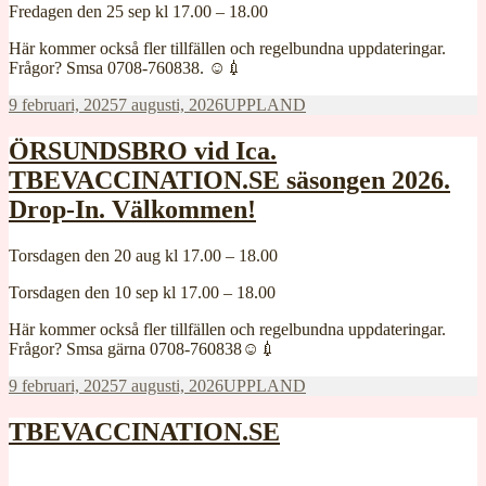
Fredagen den 25 sep kl 17.00 – 18.00
Här kommer också fler tillfällen och regelbundna uppdateringar.
Frågor? Smsa 0708-760838. ☺️💉
Postat
Kategorier
9 februari, 2025
7 augusti, 2026
UPPLAND
ÖRSUNDSBRO vid Ica.
TBEVACCINATION.SE säsongen 2026.
Drop-In. Välkommen!
Torsdagen den 20 aug kl 17.00 – 18.00
Torsdagen den 10 sep kl 17.00 – 18.00
Här kommer också fler tillfällen och regelbundna uppdateringar.
Frågor? Smsa gärna 0708-760838☺️💉
Postat
Kategorier
9 februari, 2025
7 augusti, 2026
UPPLAND
TBEVACCINATION.SE