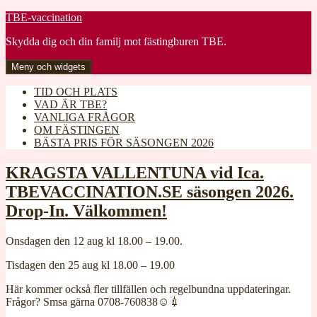
Gå
TBE-vaccination
till
Skydda dig och din familj mot fästingburen TBE.
innehåll
Meny och widgets
TID OCH PLATS
VAD ÄR TBE?
VANLIGA FRÅGOR
OM FÄSTINGEN
BÄSTA PRIS FÖR SÄSONGEN 2026
BUSSENS
KRAGSTA VALLENTUNA vid Ica.
TBEVACCINATION.SE säsongen 2026.
VACCINATIONSPLATSER
Drop-In. Välkommen!
OCH
Onsdagen den 12 aug kl 18.00 – 19.00.
TIDTABELL.
Tisdagen den 25 aug kl 18.00 – 19.00
PRIS:
Här kommer också fler tillfällen och regelbundna uppdateringar.
Vuxendos
Frågor? Smsa gärna 0708-760838☺️💉