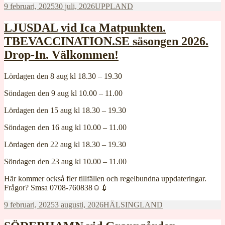
Postat
Kategorier
9 februari, 2025
30 juli, 2026
UPPLAND
420:-
Barndos
LJUSDAL vid Ica Matpunkten.
TBEVACCINATION.SE säsongen 2026.
360:-
Drop-In. Välkommen!
(1-
Lördagen den 8 aug kl 18.30 – 19.30
15
Söndagen den 9 aug kl 10.00 – 11.00
år)
Lördagen den 15 aug kl 18.30 – 19.30
Söndagen den 16 aug kl 10.00 – 11.00
Lördagen den 22 aug kl 18.30 – 19.30
Söndagen den 23 aug kl 10.00 – 11.00
Här kommer också fler tillfällen och regelbundna uppdateringar.
Frågor? Smsa 0708-760838☺️💉
Postat
Kategorier
9 februari, 2025
3 augusti, 2026
HÄLSINGLAND