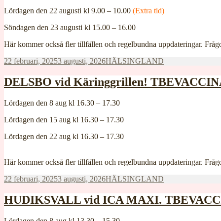
Lördagen den 22 augusti kl 9.00 – 10.00
(Extra tid)
Söndagen den 23 augusti kl 15.00 – 16.00
Här kommer också fler tillfällen och regelbundna uppdateringar. Fr
Postat
Kategorier
22 februari, 2025
3 augusti, 2026
HÄLSINGLAND
DELSBO vid Käringgrillen! TBEVACCINA
Lördagen den 8 aug kl 16.30 – 17.30
Lördagen den 15 aug kl 16.30 – 17.30
Lördagen den 22 aug kl 16.30 – 17.30
Här kommer också fler tillfällen och regelbundna uppdateringar. F
Postat
Kategorier
22 februari, 2025
3 augusti, 2026
HÄLSINGLAND
HUDIKSVALL vid ICA MAXI. TBEVACCINA
Lördagen den 8 aug kl 13.30 – 15.30