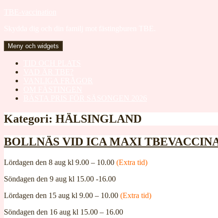
Gå
TBE-vaccination
till
Skydda dig och din familj mot fästingburen TBE.
innehåll
Meny och widgets
TID OCH PLATS
VAD ÄR TBE?
VANLIGA FRÅGOR
OM FÄSTINGEN
BÄSTA PRIS FÖR SÄSONGEN 2026
Kategori:
HÄLSINGLAND
BOLLNÄS VID ICA MAXI TBEVACCINATIO
Lördagen den 8 aug kl 9.00 – 10.00
(Extra tid)
Söndagen den 9 aug kl 15.00 -16.00
Lördagen den 15 aug kl 9.00 – 10.00
(Extra tid)
Söndagen den 16 aug kl 15.00 – 16.00