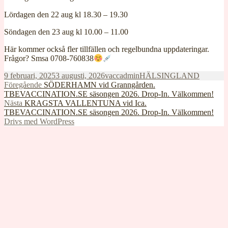
Lördagen den 22 aug kl 18.30 – 19.30
Söndagen den 23 aug kl 10.00 – 11.00
Här kommer också fler tillfällen och regelbundna uppdateringar.
Frågor? Smsa 0708-760838
Postat
Författare
Kategorier
9 februari, 2025
3 augusti, 2026
vaccadmin
HÄLSINGLAND
Inläggsnavigering
Föregående
Föregående
SÖDERHAMN vid Granngården.
inlägg:
TBEVACCINATION.SE säsongen 2026. Drop-In. Välkommen!
Nästa
Nästa
KRAGSTA VALLENTUNA vid Ica.
inlägg:
TBEVACCINATION.SE säsongen 2026. Drop-In. Välkommen!
Drivs med WordPress