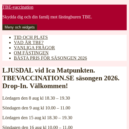
Gå
TBE-vaccination
till
Skydda dig och din familj mot fästingburen TBE.
innehåll
Meny och widgets
TID OCH PLATS
VAD ÄR TBE?
VANLIGA FRÅGOR
OM FÄSTINGEN
BÄSTA PRIS FÖR SÄSONGEN 2026
LJUSDAL vid Ica Matpunkten.
TBEVACCINATION.SE säsongen 2026.
Drop-In. Välkommen!
Lördagen den 8 aug kl 18.30 – 19.30
Söndagen den 9 aug kl 10.00 – 11.00
Lördagen den 15 aug kl 18.30 – 19.30
Söndagen den 16 aug kl 10.00 – 11.00